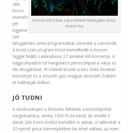
obb
boros
esemén
Koncert 2016-ban a Borvidékek Hétvégéjén (Fotó:
yét
monor.hu)
ingyene
sen
látogatható zenei programokkal színesítik a szervezők.
A közel száz program közül kiemelkedik a monori
taggal felálló Ladánybene 27 zenekar élő koncertje. A
nagyszínpadon túl hangulatos pinceszínpad is várja az
ide látogatókat, itt többek között a Kiss Kata Zenekar
koncertjét és a smooth jazz magyar úttörőjét Zolbert-
et hallhatják élőben.
JÓ TUDNI
A rendezvényen a kóstolás feltétele a kóstolópohár
megvásárlása, amely 1900 Ft-ba kerül, de emellé 5
darab 200 forint értékű bortallért is adnak. A tallérokat a
32 nyitott pince bármelyikében be lehet váltani, az ezen