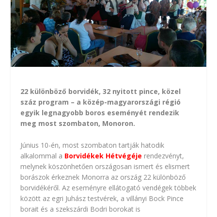
22 különböző borvidék, 32 nyitott pince, közel
száz program – a közép-magyarországi régió
egyik legnagyobb boros eseményét rendezik
meg most szombaton, Monoron.
Június 10-én, most szombaton tartják hatodik
alkalommal a
Borvidékek Hétvégéje
rendezvényt,
melynek köszönhetően országosan ismert és elismert
borászok érkeznek Monorra az ország 22 különböző
borvidékéről. Az eseményre ellátogató vendégek többek
között az egri Juhász testvérek, a villányi Bock Pince
borait és a szekszárdi Bodri borokat is