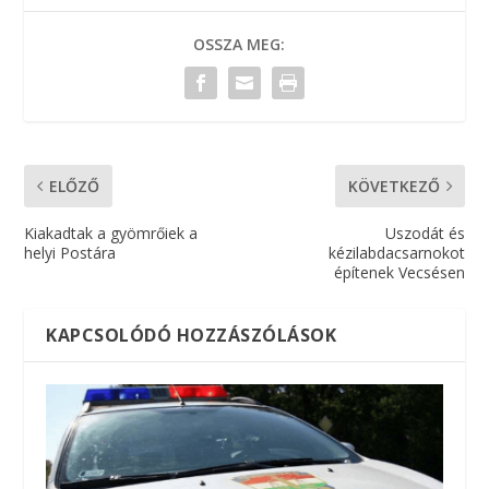
OSSZA MEG:
ELŐZŐ
KÖVETKEZŐ
Kiakadtak a gyömrőiek a
Uszodát és
helyi Postára
kézilabdacsarnokot
építenek Vecsésen
KAPCSOLÓDÓ HOZZÁSZÓLÁSOK