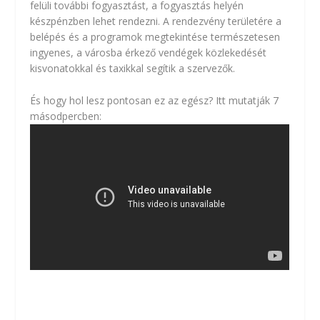
felüli további fogyasztást, a fogyasztás helyén
készpénzben lehet rendezni. A rendezvény területére a
belépés és a programok megtekintése természetesen
ingyenes, a városba érkező vendégek közlekedését
kisvonatokkal és taxikkal segítik a szervezők.
És hogy hol lesz pontosan ez az egész? Itt mutatják 7
másodpercben: