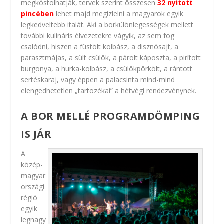
megkóstolhatják, tervek szerint összesen
32 nyitott
pincében
lehet majd megízlelni a magyarok egyik
legkedveltebb italát. Aki a borkülönlegességek mellett
további kulináris élvezetekre vágyik, az sem fog
csalódni, hiszen a füstölt kolbász, a disznósajt, a
parasztmájas, a sült csülök, a párolt káposzta, a pirított
burgonya, a hurka-kolbász, a csülökpörkölt, a rántott
sertéskaraj, vagy éppen a palacsinta mind-mind
elengedhetetlen „tartozékai” a hétvégi rendezvénynek.
A BOR MELLÉ PROGRAMDÖMPING
IS JÁR
A
közép-
magyar
országi
régió
egyik
legnagy