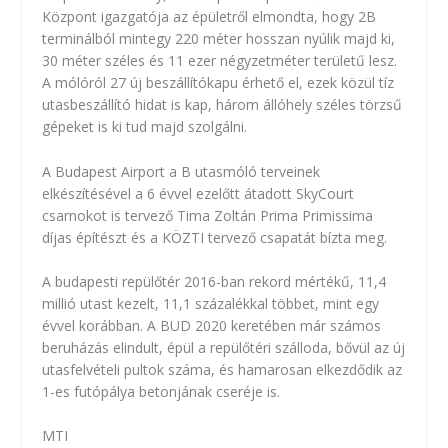
Központ igazgatója az épületről elmondta, hogy 2B
terminálból mintegy 220 méter hosszan nyúlik majd ki,
30 méter széles és 11 ezer négyzetméter területű lesz.
A mólóról 27 új beszállítókapu érhető el, ezek közül tíz
utasbeszállító hidat is kap, három állóhely széles törzsű
gépeket is ki tud majd szolgálni.
A Budapest Airport a B utasmóló terveinek
elkészítésével a 6 évvel ezelőtt átadott SkyCourt
csarnokot is tervező Tima Zoltán Prima Primissima
díjas építészt és a KÖZTI tervező csapatát bízta meg.
A budapesti repülőtér 2016-ban rekord mértékű, 11,4
millió utast kezelt, 11,1 százalékkal többet, mint egy
évvel korábban. A BUD 2020 keretében már számos
beruházás elindult, épül a repülőtéri szálloda, bővül az új
utasfelvételi pultok száma, és hamarosan elkezdődik az
1-es futópálya betonjának cseréje is.
MTI