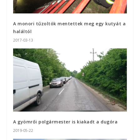
A monori tűzoltók mentettek meg egy kutyát a
haláltól
2017-03-13
A gyömrői polgármester is kiakadt a dugóra
2019-05-22