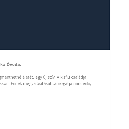
ika Óvoda.
nthetné életét, egy új szív. A kisfiú családja
hasson. Ennek megvalósítását támogatja mindenki,