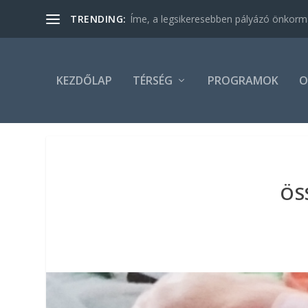
Íme, a legsikeresebben pályázó önkormán
TRENDING:
KEZDŐLAP
TÉRSÉG
PROGRAMOK
O
ÖS