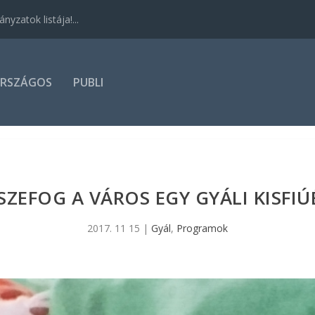
yzatok listája!...
RSZÁGOS
PUBLI
SZEFOG A VÁROS EGY GYÁLI KISFIÚ
2017. 11 15
|
Gyál
,
Programok