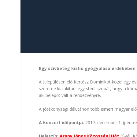
Egy szívbeteg kisfiú gyógyulása érdekében 
A településen élő Kertész Dominikot közel egy év
szeretne kialakítani egy steril szobát, hogy a 
aki belépőt vált a rendezvényre.
A jótékonysági délutánon több ismert magyar előad
A koncert időpontja:
2017. december 1. (péntek
Helyszín:
Arany János Közösségi Ház
(Gyál, Kö