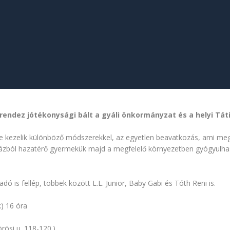
rendez jótékonysági bált a gyáli önkormányzat és a helyi Tát
e kezelik különböző módszerekkel, az egyetlen beavatkozás, ami megme
kórházból hazatérő gyermekük majd a megfelelő környezetben gyógyul
ó is fellép, többek között L.L. Junior, Baby Gabi és Tóth Reni is.
) 16 óra
rösi u. 118-120.)