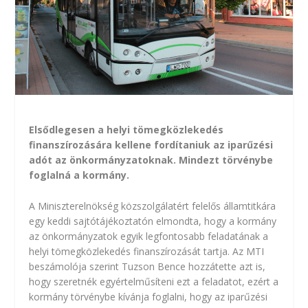
Elsődlegesen a helyi tömegközlekedés
finanszírozására kellene fordítaniuk az iparűzési
adót az önkormányzatoknak. Mindezt törvénybe
foglalná a kormány.
A Miniszterelnökség közszolgálatért felelős államtitkára
egy keddi sajtótájékoztatón elmondta, hogy a kormány
az önkormányzatok egyik legfontosabb feladatának a
helyi tömegközlekedés finanszírozását tartja. Az MTI
beszámolója szerint Tuzson Bence hozzátette azt is,
hogy szeretnék egyértelműsíteni ezt a feladatot, ezért a
kormány törvénybe kívánja foglalni, hogy az iparűzési