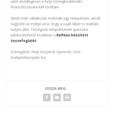
adót elsődlegesen a helyi tömegközlekedés
finanszírozására kell fordítani.
Minél több vállalkozás működik egy településen, annál
nagyobb az esélye arra, hogy a saját lábán is stabilan
tudjon állni. Térségünk településeinek iparűzési
adóbevételeiről korábban a
Reflexx készített
összefoglalót
.
(Címlapfotó: Helyi buszjárat Gyömrőn, Fotó:
budapestkornyeke.hu)
OSSZA MEG: