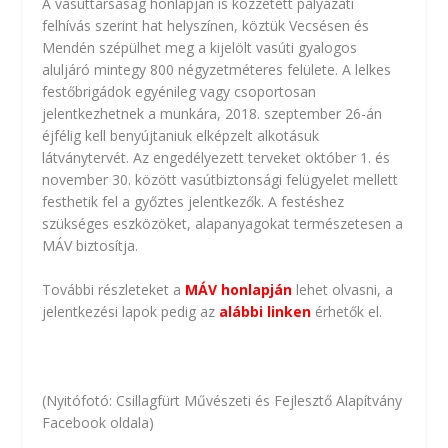
A vasúttársaság honlapján is közzétett pályázati
felhívás szerint hat helyszínen, köztük Vecsésen és
Mendén szépülhet meg a kijelölt vasúti gyalogos
aluljáró mintegy 800 négyzetméteres felülete. A lelkes
festőbrigádok egyénileg vagy csoportosan
jelentkezhetnek a munkára, 2018. szeptember 26-án
éjfélig kell benyújtaniuk elképzelt alkotásuk
látványtervét. Az engedélyezett terveket október 1. és
november 30. között vasútbiztonsági felügyelet mellett
festhetik fel a győztes jelentkezők. A festéshez
szükséges eszközöket, alapanyagokat természetesen a
MÁV biztosítja.
További részleteket a
MÁV honlapján
lehet olvasni, a
jelentkezési lapok pedig az
alábbi linken
érhetők el.
(Nyitófotó: Csillagfürt Művészeti és Fejlesztő Alapítvány
Facebook oldala)