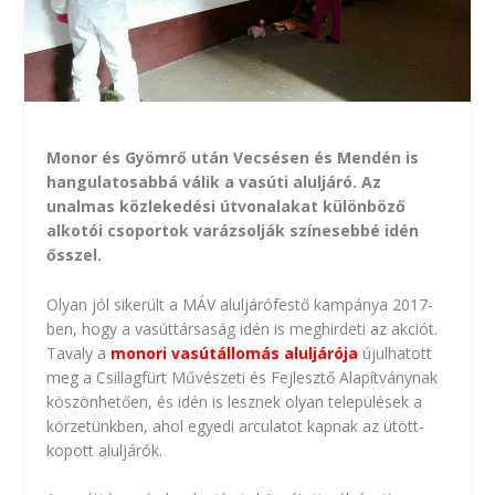
Monor és Gyömrő után Vecsésen és Mendén is
hangulatosabbá válik a vasúti aluljáró. Az
unalmas közlekedési útvonalakat különböző
alkotói csoportok varázsolják színesebbé idén
ősszel.
Olyan jól sikerült a MÁV aluljárófestő kampánya 2017-
ben, hogy a vasúttársaság idén is meghirdeti az akciót.
Tavaly a
monori vasútállomás aluljárója
újulhatott
meg a Csillagfürt Művészeti és Fejlesztő Alapítványnak
köszönhetően, és idén is lesznek olyan települések a
körzetünkben, ahol egyedi arculatot kapnak az ütött-
kopott aluljárók.