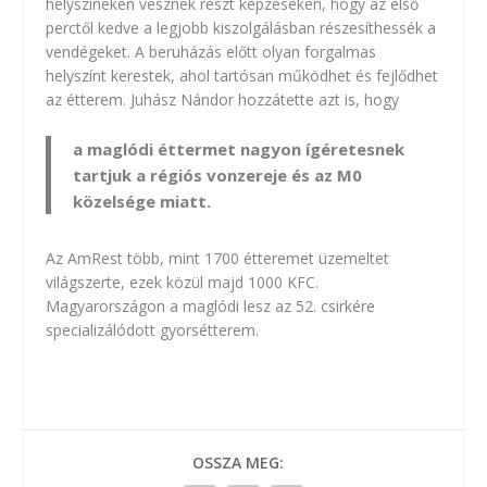
helyszíneken vesznek részt képzéseken, hogy az első
perctől kedve a legjobb kiszolgálásban részesíthessék a
vendégeket. A beruházás előtt olyan forgalmas
helyszínt kerestek, ahol tartósan működhet és fejlődhet
az étterem. Juhász Nándor hozzátette azt is, hogy
a maglódi éttermet nagyon ígéretesnek
tartjuk a régiós vonzereje és az M0
közelsége miatt.
Az AmRest több, mint 1700 étteremet üzemeltet
világszerte, ezek közül majd 1000 KFC.
Magyarországon a maglódi lesz az 52. csirkére
specializálódott gyorsétterem.
OSSZA MEG: