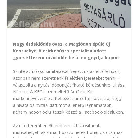
Nagy érdeklődés övezi a Maglódon épülő új
Kentuckyt. A csirkehúsra specializálódott
gyorsétterem rövid időn belül megnyitja kapuit.
Szinte az utolsó simításokat végezzük az étteremben,
azonban nem szeretnénk felelőtlen ígéreteket tenni –
válaszolta a nyitás időpontját firtató kérdésünkre Juhász
Nándor. A KFC-t üzemeltető AmRest Kft.
marketingvezetője a Reflexxet arról tájékoztatta, hogy
a hivatalos nyitási dátumot a lehető leghamarabb,
néhány napon belül teszik közzé a Facebook-oldalukon.
Az új étteremben 30 embernek biztosítanak
munkahelyet, akik már hosszú hetek-hónapok óta más