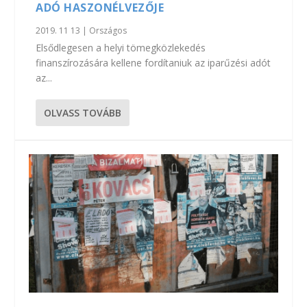
ADÓ HASZONÉLVEZŐJE
2019. 11 13
|
Országos
Elsődlegesen a helyi tömegközlekedés
finanszírozására kellene fordítaniuk az iparűzési adót
az...
OLVASS TOVÁBB