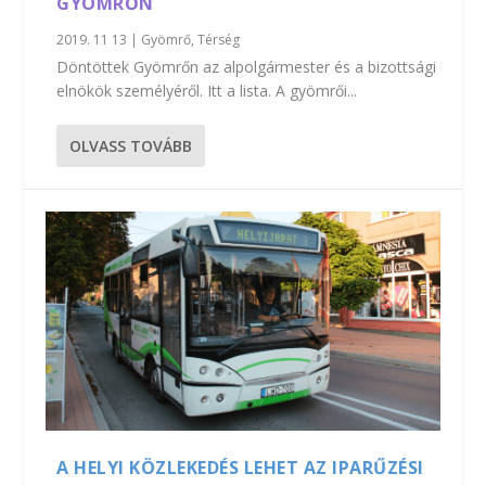
GYÖMRŐN
2019. 11 13
|
Gyömrő
,
Térség
Döntöttek Gyömrőn az alpolgármester és a bizottsági
elnökök személyéről. Itt a lista. A gyömrői...
OLVASS TOVÁBB
A HELYI KÖZLEKEDÉS LEHET AZ IPARŰZÉSI