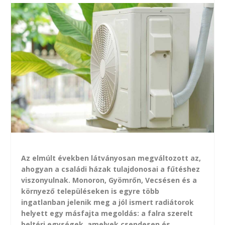
Az elmúlt években látványosan megváltozott az,
ahogyan a családi házak tulajdonosai a fűtéshez
viszonyulnak. Monoron, Gyömrőn, Vecsésen és a
környező településeken is egyre több
ingatlanban jelenik meg a jól ismert radiátorok
helyett egy másfajta megoldás: a falra szerelt
beltéri egységek, amelyek csendesen és