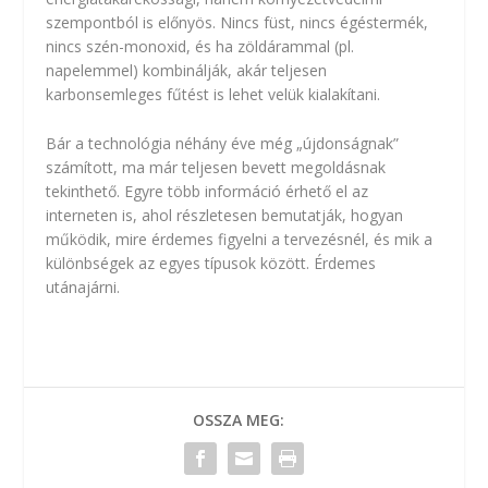
szempontból is előnyös. Nincs füst, nincs égéstermék,
nincs szén-monoxid, és ha zöldárammal (pl.
napelemmel) kombinálják, akár teljesen
karbonsemleges fűtést is lehet velük kialakítani.
Bár a technológia néhány éve még „újdonságnak”
számított, ma már teljesen bevett megoldásnak
tekinthető. Egyre több információ érhető el az
interneten is, ahol részletesen bemutatják, hogyan
működik, mire érdemes figyelni a tervezésnél, és mik a
különbségek az egyes típusok között. Érdemes
utánajárni.
OSSZA MEG: