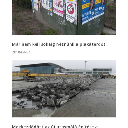
Már nem kell sokáig néznünk a plakáterdőt
2018-04-07
Megkezdődött az új utasmóló építése a