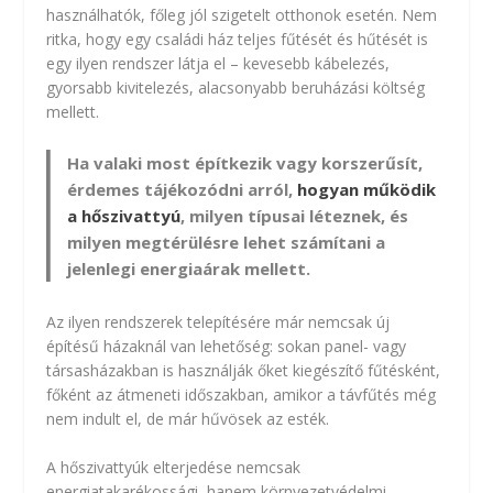
használhatók, főleg jól szigetelt otthonok esetén. Nem
ritka, hogy egy családi ház teljes fűtését és hűtését is
egy ilyen rendszer látja el – kevesebb kábelezés,
gyorsabb kivitelezés, alacsonyabb beruházási költség
mellett.
Ha valaki most építkezik vagy korszerűsít,
érdemes tájékozódni arról,
hogyan működik
a hőszivattyú
, milyen típusai léteznek, és
milyen megtérülésre lehet számítani a
jelenlegi energiaárak mellett.
Az ilyen rendszerek telepítésére már nemcsak új
építésű házaknál van lehetőség: sokan panel- vagy
társasházakban is használják őket kiegészítő fűtésként,
főként az átmeneti időszakban, amikor a távfűtés még
nem indult el, de már hűvösek az esték.
A hőszivattyúk elterjedése nemcsak
energiatakarékossági, hanem környezetvédelmi