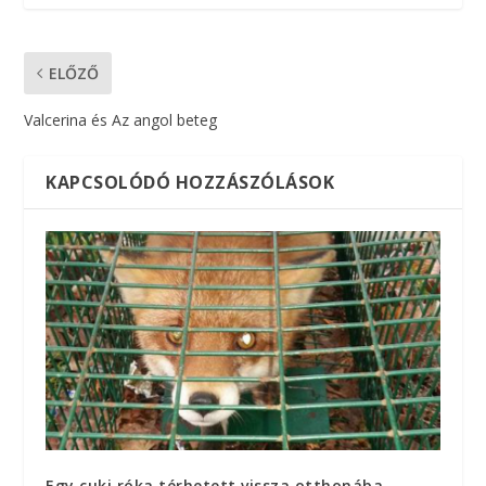
ELŐZŐ
Valcerina és Az angol beteg
KAPCSOLÓDÓ HOZZÁSZÓLÁSOK
Egy cuki róka térhetett vissza otthonába