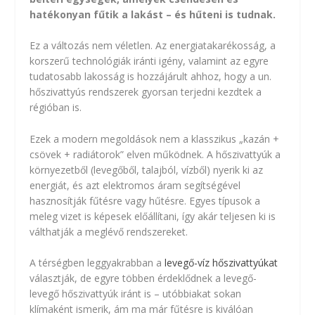
hatékonyan fűtik a lakást – és hűteni is tudnak.
Ez a változás nem véletlen. Az energiatakarékosság, a
korszerű technológiák iránti igény, valamint az egyre
tudatosabb lakosság is hozzájárult ahhoz, hogy a un.
hőszivattyús rendszerek gyorsan terjedni kezdtek a
régióban is.
Ezek a modern megoldások nem a klasszikus „kazán +
csövek + radiátorok” elven működnek. A hőszivattyúk a
környezetből (levegőből, talajból, vízből) nyerik ki az
energiát, és azt elektromos áram segítségével
hasznosítják fűtésre vagy hűtésre. Egyes típusok a
meleg vizet is képesek előállítani, így akár teljesen ki is
válthatják a meglévő rendszereket.
A térségben leggyakrabban a
levegő-víz hőszivattyúkat
választják, de egyre többen érdeklődnek a
levegő-
levegő hőszivattyúk
iránt is – utóbbiakat sokan
klímaként ismerik, ám ma már fűtésre is kiválóan